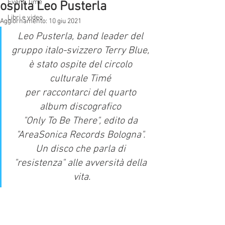
Eventi Timè
ospita Leo Pusterla
Libri e video
Aggiornamento:
10 giu 2021
Leo Pusterla, band leader del 
gruppo italo-svizzero Terry Blue, 
è stato ospite del circolo 
culturale Timé 
per raccontarci del quarto 
album discografico 
"Only To Be There", edito da 
"AreaSonica Records Bologna". 
Un disco che parla di 
"resistenza" alle avversità della 
vita.