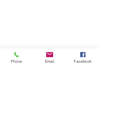
Phone
Email
Facebook
eventi
cultura
timé
eventi online
musica
terry blue
Leo Pusterla