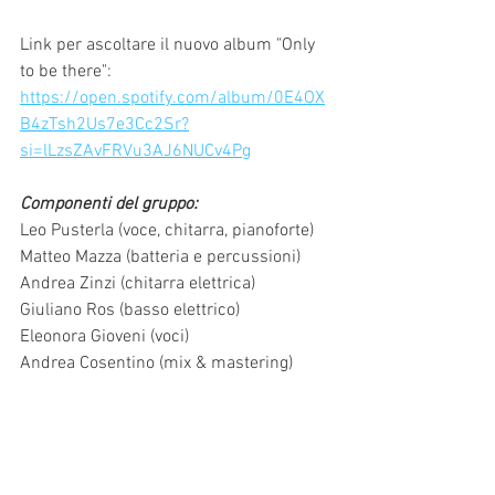
Link per ascoltare il nuovo album "Only 
to be there": 
https://open.spotify.com/album/0E4OX
B4zTsh2Us7e3Cc2Sr?
si=lLzsZAvFRVu3AJ6NUCv4Pg
Componenti del gruppo:
Leo Pusterla (voce, chitarra, pianoforte)
Matteo Mazza (batteria e percussioni)
Andrea Zinzi (chitarra elettrica)
Giuliano Ros (basso elettrico) 
Eleonora Gioveni (voci)
Andrea Cosentino (mix & mastering)