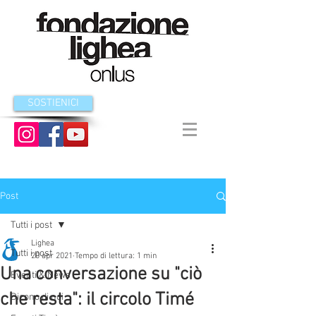
SOSTIENICI
Post
Tutti i post
Lighea
Tutti i post
20 apr 2021
Tempo di lettura: 1 min
Una conversazione su "ciò
Eventi & News
che resta": il circolo Timé
Dicono di noi