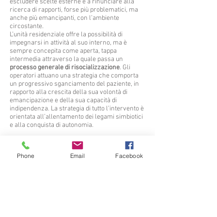
escludere scelte esterne e a rinunciare alla
ricerca di rapporti, forse più problematici, ma
anche più emancipanti, con l’ambiente
circostante.
L’unità residenziale offre la possibilità di
impegnarsi in attività al suo interno, ma è
sempre concepita come aperta, tappa
intermedia attraverso la quale passa un
processo generale di risocializzazione
. Gli
operatori attuano una strategia che comporta
un progressivo sganciamento del paziente, in
rapporto alla crescita della sua volontà di
emancipazione e della sua capacità di
indipendenza. La strategia di tutto l’intervento è
orientata all’allentamento dei legami simbiotici
e alla conquista di autonomia.
Il soggiorno in comunità ha come obiettivo
ultimo quello di mettere il paziente in
Phone
Email
Facebook
condizione di
non lasciarsi schiacciare dal
proprio disagio
, ma di saperci convivere,
controllandone gli aspetti più distruttivi e
inibenti, non permettendo loro di impedire le
esperienze sociali e relazionali.
vacanze. Durante l’estate vengono organizzati
periodi di vacanza in strutture alberghiere di
mare e/o montagna, o in agriturismo, dove i