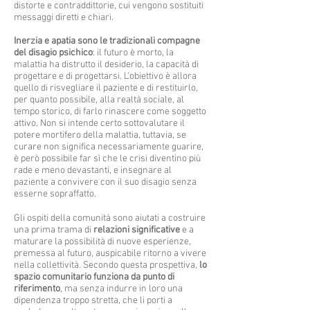
distorte e contraddittorie, cui vengono sostituiti
messaggi diretti e chiari.
Inerzia e apatia sono le tradizionali compagne
del disagio psichico
: il futuro è morto, la
malattia ha distrutto il desiderio, la capacità di
progettare e di progettarsi. L’obiettivo è allora
quello di risvegliare il paziente e di restituirlo,
per quanto possibile, alla realtà sociale, al
tempo storico, di farlo rinascere come soggetto
attivo. Non si intende certo sottovalutare il
potere mortifero della malattia, tuttavia, se
curare non significa necessariamente guarire,
è però possibile far sì che le crisi diventino più
rade e meno devastanti, e insegnare al
paziente a convivere con il suo disagio senza
esserne sopraffatto.
Gli ospiti della comunità sono aiutati a costruire
una prima trama di
relazioni significative
e a
maturare la possibilità di nuove esperienze,
premessa al futuro, auspicabile ritorno a vivere
nella collettività. Secondo questa prospettiva,
lo
spazio comunitario funziona da punto di
riferimento
, ma senza indurre in loro una
dipendenza troppo stretta, che li porti a