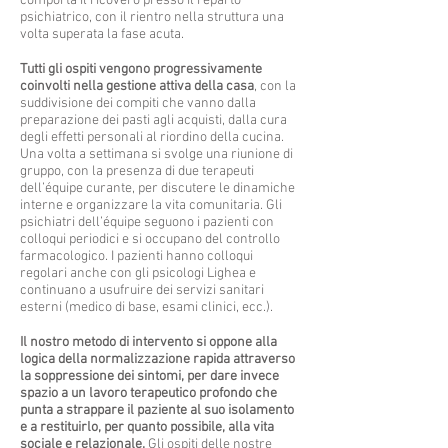
comporta il ricovero presso il reparto
psichiatrico, con il rientro nella struttura una
volta superata la fase acuta.
Tutti gli ospiti vengono progressivamente
coinvolti nella gestione attiva della casa
, con la
suddivisione dei compiti che vanno dalla
preparazione dei pasti agli acquisti, dalla cura
degli effetti personali al riordino della cucina.
Una volta a settimana si svolge una riunione di
gruppo, con la presenza di due terapeuti
dell’équipe curante, per discutere le dinamiche
interne e organizzare la vita comunitaria. Gli
psichiatri dell’équipe seguono i pazienti con
colloqui periodici e si occupano del controllo
farmacologico. I pazienti hanno colloqui
regolari anche con gli psicologi Lighea e
continuano a usufruire dei servizi sanitari
esterni (medico di base, esami clinici, ecc.).
Il nostro metodo di intervento si oppone alla
logica della normalizzazione rapida attraverso
la soppressione dei sintomi, per dare invece
spazio a un lavoro terapeutico profondo che
punta a strappare il paziente al suo isolamento
e a restituirlo, per quanto possibile, alla vita
sociale e relazionale.
Gli ospiti delle nostre