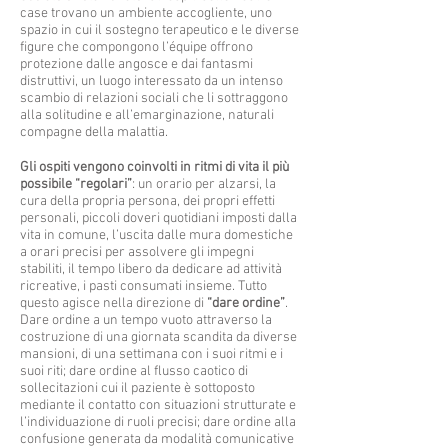
case trovano un ambiente accogliente, uno
spazio in cui il sostegno terapeutico e le diverse
figure che compongono l’équipe offrono
protezione dalle angosce e dai fantasmi
distruttivi, un luogo interessato da un intenso
scambio di relazioni sociali che li sottraggono
alla solitudine e all’emarginazione, naturali
compagne della malattia.
Gli ospiti vengono coinvolti in ritmi di vita il più
possibile “regolari”
: un orario per alzarsi, la
cura della propria persona, dei propri effetti
personali, piccoli doveri quotidiani imposti dalla
vita in comune, l’uscita dalle mura domestiche
a orari precisi per assolvere gli impegni
stabiliti, il tempo libero da dedicare ad attività
ricreative, i pasti consumati insieme. Tutto
questo agisce nella direzione di
“dare ordine”
.
Dare ordine a un tempo vuoto attraverso la
costruzione di una giornata scandita da diverse
mansioni, di una settimana con i suoi ritmi e i
suoi riti; dare ordine al flusso caotico di
sollecitazioni cui il paziente è sottoposto
mediante il contatto con situazioni strutturate e
l’individuazione di ruoli precisi; dare ordine alla
confusione generata da modalità comunicative