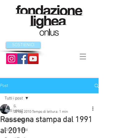
SOSTIENICI
Post
Tutti i post
G.
Tutti i post
22 lug 2010
Tempo di lettura: 1 min
Rassegna stampa dal 1991
Eventi & News
al 2010
Dicono di noi