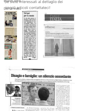
Eventi Timè
Se siete interessati al dettaglio dei 
singoli articoli contattateci!
Libri e video