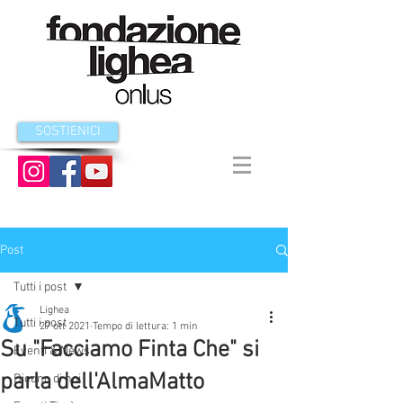
SOSTIENICI
Post
Tutti i post
Lighea
Tutti i post
27 ott 2021
Tempo di lettura: 1 min
Su "Facciamo Finta Che" si
Eventi & News
parla dell'AlmaMatto
Dicono di noi