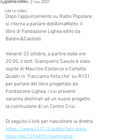
Eventi Timè
Aggiornamento:
2 nov 2021
Libri e video
Dopo l'appuntamento su Radio Popolare, 
si ritorna a parlare dell'AlmaMatto, il 
libro di Fondazione Lighea edito da 
Baldini&Castoldi.
Venerdì 22 ottobre, a partire dalle ore 
20:00, il dott. Giampietro Savuto è stato 
ospite di Maurizio Costanzo e Carlotta 
Quadri in "Facciamo finta che" su R101, 
per parlare del libro progettato da 
Fondazione Lighea, i cui proventi 
saranno destinati ad un nuovo progetto: 
la costituzione di un Centro Crisi.
Di seguito il link per riascoltare la diretta:
https://www.r101.it/audio/facciamo-
finta-che/1296899/giampietro-