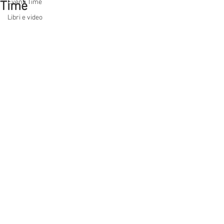
Eventi Timè
Timè
Libri e video