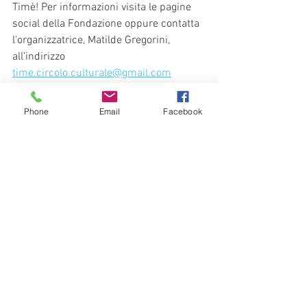
Timè! Per informazioni visita le pagine 
social della Fondazione oppure contatta 
l'organizzatrice, Matilde Gregorini, 
all'indirizzo 
time.circolo.culturale@gmail.com
Phone
Email
Facebook
eventi
Milano
mostra
Eventi & News
Eventi Timè
Mostra tutti
Post recenti