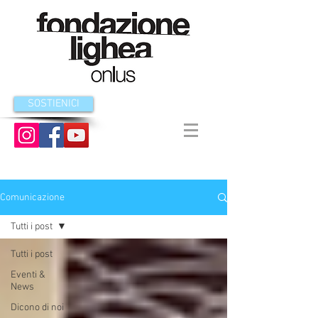
SOSTIENICI
Comunicazione
Tutti i post
Tutti i post
Eventi &
News
Dicono di noi