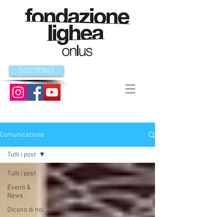
SOSTIENICI
Comunicazione
Tutti i post
Tutti i post
Eventi &
News
Dicono di noi