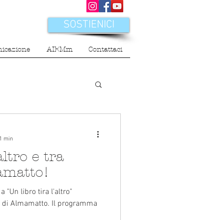
SOSTIENICI
icazione
AIEMm
Contattaci
 1 min
altro e tra
amatto!
"
o di Almamatto. Il programma