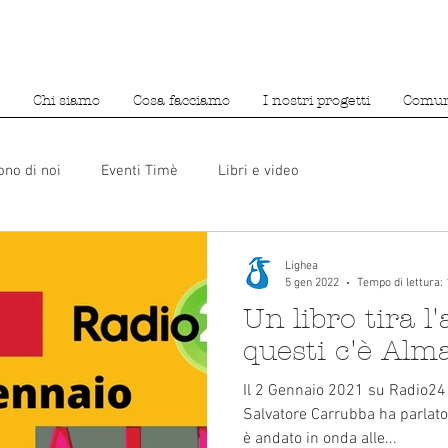
Chi siamo
Cosa facciamo
I nostri progetti
Comun
ono di noi
Eventi Timè
Libri e video
Lighea
5 gen 2022
Tempo di lettura:
Un libro tira l'
questi c'è Alm
Il 2 Gennaio 2021 su Radio24 a "Un libro tira l'altro
Salvatore Carrubba ha parlat
è andato in onda alle...