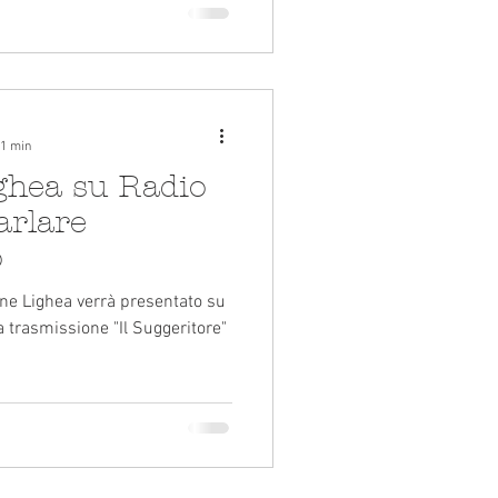
 1 min
ghea su Radio
arlare
o
one Lighea verrà presentato su
a trasmissione "Il Suggeritore"